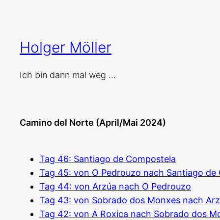
Zum
Inhalt
springen
Holger Möller
Ich bin dann mal weg …
Camino del Norte (April/Mai 2024)
Tag 46: Santiago de Compostela
Tag 45: von O Pedrouzo nach Santiago de
Tag 44: von Arzúa nach O Pedrouzo
Tag 43: von Sobrado dos Monxes nach Ar
Tag 42: von A Roxica nach Sobrado dos M