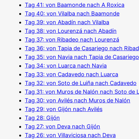
Tag 41: von Baamonde nach A Roxica
Tag 40: von Vilalba nach Baamonde
Tag 39: von Abadín nach Vilalba
Tag 38: von Lourenzá nach Abadín
Tag 37: von Ribadeo nach Lourenzá
Tag 36: von Tapia de Casariego nach Riba
Tag 35: von Navia nach Tapia de Casariego
Tag 34: von Luarca nach Navia
Tag 33: von Cadavedo nach Luarca
Tag 32: von Soto de Luiña nach Cadavedo
Tag 31: von Muros de Nalón nach Soto de 
Tag 30: von Avilés nach Muros de Nalón
Tag 29: von Gijón nach Avilés
Tag 28: Gijón
Tag 27: von Deva nach Gijón
Tag 26: von Villaviciosa nach Deva