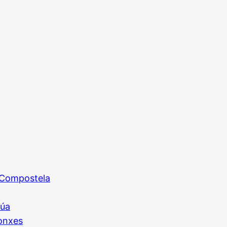
 Compostela
zúa
onxes