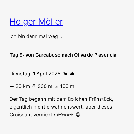
Zum
Inhalt
Holger Möller
springen
Ich bin dann mal weg …
Tag 9: von Carcaboso nach Oliva de Plasencia
Dienstag, 1.April 2025 🌤️ 🌥️
➡️ 20 km ↗️ 230 m ↘️ 100 m
Der Tag begann mit dem üblichen Frühstück,
eigentlich nicht erwähnenswert, aber dieses
Croissant verdiente ⭐️⭐️⭐️⭐️⭐️. 😋