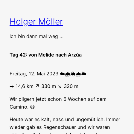
Zum
Inhalt
Holger Möller
springen
Ich bin dann mal weg …
Tag 42: von Melide nach Arzúa
Freitag, 12. Mai 2023 ☁️🌧️🌦️🌧️🌥️
➡️ 14,6 km ↗️ 330 m ↘️ 320 m
Wir pilgern jetzt schon 6 Wochen auf dem
Camino. 😅
Heute war es kalt, nass und ungemütlich. Immer
wieder gab es Regenschauer und wir waren