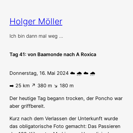
Zum
Inhalt
Holger Möller
springen
Ich bin dann mal weg …
Tag 41: von Baamonde nach A Roxica
Donnerstag, 16. Mai 2024 ☁️ 🌧️ ☁️ 🌧️
➡️ 25 km ↗️ 380 m ↘️ 180 m
Der heutige Tag begann trocken, der Poncho war
aber griffbereit.
Kurz nach dem Verlassen der Unterkunft wurde
das obligatorische Foto gemacht: Das Passieren