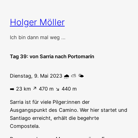
Zum
Inhalt
Holger Möller
springen
Ich bin dann mal weg …
Tag 39: von Sarria nach Portomarín
Dienstag, 9. Mai 2023 🌧️ ⛅️ 🌤️
➡️ 23 km ↗️ 470 m ↘️ 440 m
Sarria ist für viele Pilger:innen der
Ausgangspunkt des Camino. Wer hier startet und
Santiago erreicht, erhält die begehrte
Compostela.