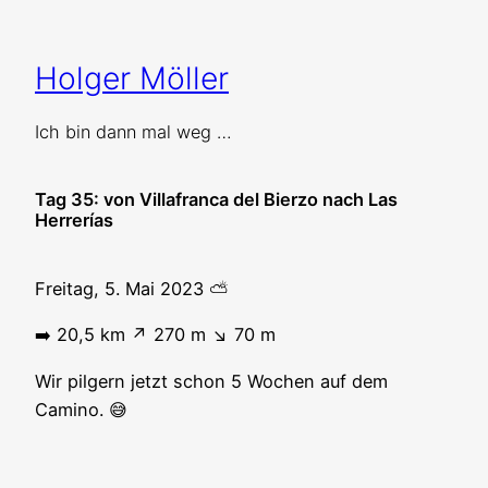
Zum
Inhalt
Holger Möller
springen
Ich bin dann mal weg …
Tag 35: von Villafranca del Bierzo nach Las
Herrerías
Freitag, 5. Mai 2023 ⛅️
➡️ 20,5 km ↗️ 270 m ↘️ 70 m
Wir pilgern jetzt schon 5 Wochen auf dem
Camino. 😅