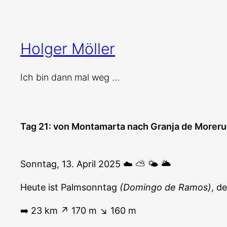
Zum
Inhalt
springen
Holger Möller
Ich bin dann mal weg …
Tag 21: von Montamarta nach Granja de Moreru
Sonntag, 13. April 2025 ☁️ ⛅️ 🌤️ 🌥️
Heute ist Palmsonntag
(Domingo de Ramos)
, d
➡️ 23 km ↗️ 170 m ↘️ 160 m