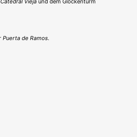
r
Catedral Vieja
und dem Glockenturm
er
Puerta de Ramos
.